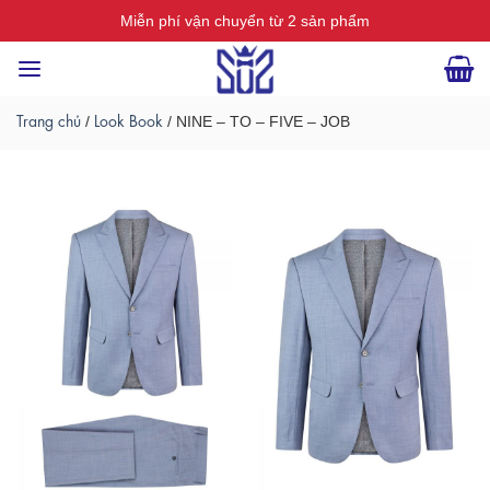
Skip
Miễn phí vận chuyển từ 2 sản phẩm
to
content
Trang chủ
Look Book
/
/
NINE – TO – FIVE – JOB