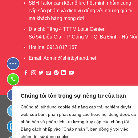
SBH Tailor cam kết nỗ lực hết mình nhằm cung
cấp sản phẩm và dịch vụ đúng với những giá trị
mà khách hàng mong đợi.
Địa chỉ: Tầng 4 TTTM Lotte Center
Số 54 Liễu Giai - P. Cống Vị - Q. Ba Đình - Hà Nội
Hotline: 0913 817 167
Email: Admin@shirtbyhand.net
Chúng tôi tôn trọng sự riêng tư của bạn
Chúng tôi sử dụng cookie để nâng cao trải nghiệm duyệt
web của bạn, phân phát quảng cáo hoặc nội dung được cá
nhân hóa và phân tích lưu lượng truy cập của chúng tôi.
Bằng cách nhấp vào "Chấp nhận ", bạn đồng ý với việc
chúng tôi sử dụng cookie.